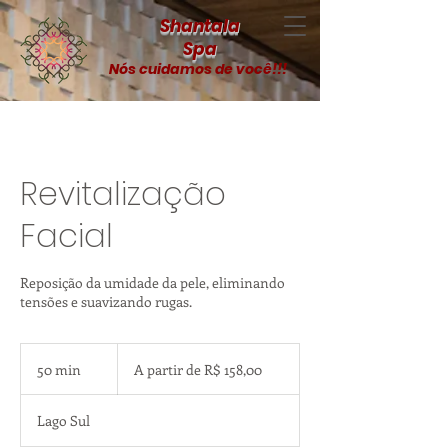
Shantala
Spa
Nós cuidamos de você!!!
Revitalização
Facial
Reposição da umidade da pele, eliminando
tensões e suavizando rugas.
A
partir
50 min
5
A partir de R$ 158,00
de
R$
0
158,00
m
Lago Sul
i
n