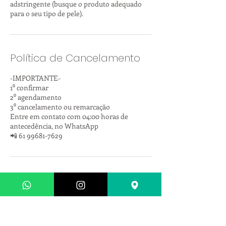
adstringente (busque o produto adequado
para o seu tipo de pele).
Política de Cancelamento
-IMPORTANTE-
1⁰ confirmar
2⁰ agendamento
3⁰ cancelamento ou remarcação
Entre em contato com 04:00 horas de
antecedência, no WhatsApp
📲 61 99681-7629
Informações de contato
Massagem Lago Sul - Shantala Spa - QI 13,
Setor de Habitações Individuais Sul QI 13 -
Lago Sul, Brasília - DF, Brasil