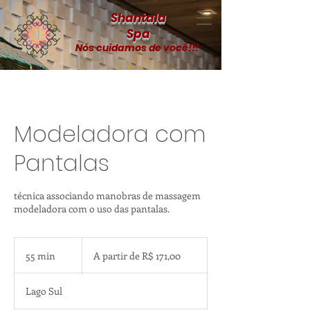
Shantala
Spa
Nós cuidamos de você!!!
Modeladora com
Pantalas
técnica associando manobras de massagem
modeladora com o uso das pantalas.
A
partir
55 min
5
A partir de R$ 171,00
de
R$
5
171,00
m
Lago Sul
i
n