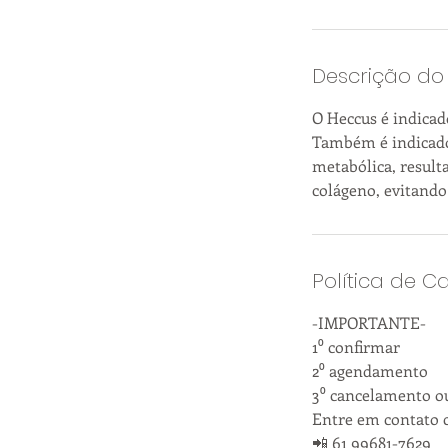
Descrição do 
O Heccus é indicad
Também é indicado
metabólica, resul
colágeno, evitando
Política de 
-IMPORTANTE-
1⁰ confirmar
2⁰ agendamento
3⁰ cancelamento o
Entre em contato 
📲 61 99681-7629