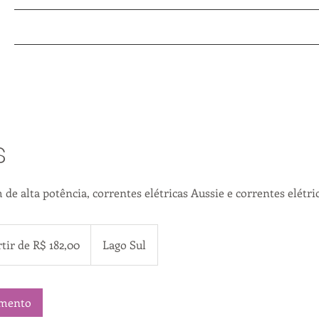
Inicio
Procedimentos
Fale conosco
Sobre
s
e alta potência, correntes elétricas Aussie e correntes elétri
tir de R$ 182,00
Lago Sul
amento