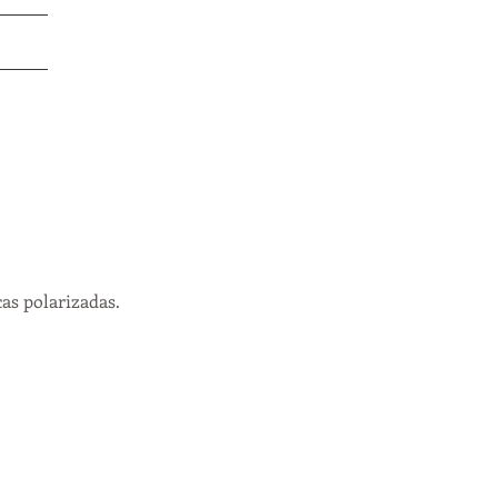
 Nós
Login
cas polarizadas.