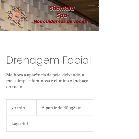
Shantala
Spa
Nós cuidamos de você!!!
Drenagem Facial
Melhora a aparência da pele, deixando-a
mais limpa e luminosa e elimina o inchaço
do rosto.
A
partir
50 min
5
A partir de R$ 138,00
de
R$
0
138,00
m
Lago Sul
i
n