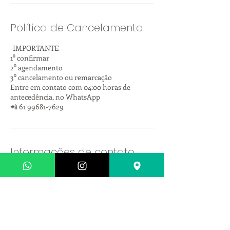
Política de Cancelamento
-IMPORTANTE-
1⁰ confirmar
2⁰ agendamento
3⁰ cancelamento ou remarcação
Entre em contato com 04:00 horas de
antecedência, no WhatsApp
📲 61 99681-7629
Informações de contato
Massagem Lago Sul - Shantala Spa - QI 13,
Setor de Habitações Individuais Sul QI 13 -
Lago Sul, Brasília - DF, Brasil